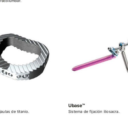
racolumbar.
Ubase™
jaulas de titanio.
Sistema de fijación iliosacra.