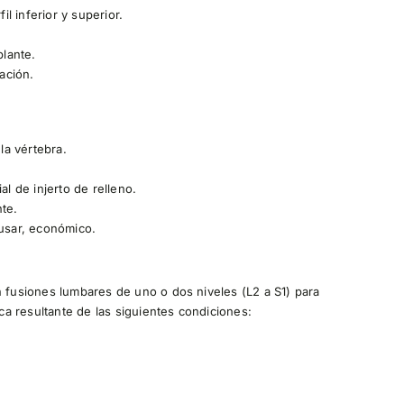
l inferior y superior.
lante.
ación.
 la vértebra.
l de injerto de relleno.
nte.
 usar, económico.
n fusiones lumbares de uno o dos niveles (L2 a S1) para
ica resultante de las siguientes condiciones: