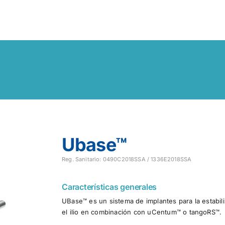
Ubase™
Reg. Sanitario: 0490C2018SSA / 1336E2018SSA
Características generales
UBase™ es un sistema de implantes para la estabiliz
el ilio en combinación con uCentum™ o tangoRS™.