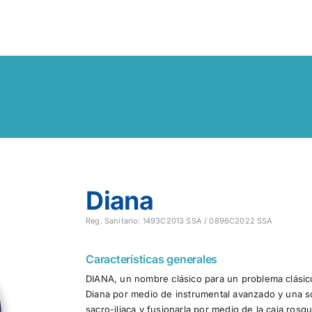
Diana
Reg. Sanitario:
1493C2013 SSA / 0896C2022 SSA
Características generales
DIANA, un nombre clásico para un problema clásico 
Diana por medio de instrumental avanzado y una sofi
sacro-iliaca y fusionarla por medio de la caja ros