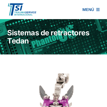
Skip
to
MENÚ
content
INICIO
Sistemas de retractores
PRODUCTOS
Tedan
POLÍTICAS
CONTACTO